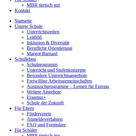
MBR tierisch gut
Kontakt
Startseite
Unsere Schule
Unterrichtszeiten
Leitbild
Inklusion & Diversität
Berufliche Orientierung
Margot Barnard
Schulleben
Schulprogramm
Unterricht und Stufenkonzepte
Besondere Unterrichtsangebote
Freiwillige Arbeitsgemeinschaften
Austauschprogramme – Lernen für Europa
Weitere Angebote
Erasmus+
Schule der Zukunft
Für Eltern
Förderverein
Anmeldeverfahren
FAQ und Formulare
Für Schüler
MBR tierisch gut