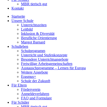
MBR tierisch gut
Kontakt
Startseite
Unsere Schule
Unterrichtszeiten
Leitbild
Inklusion & Diversität
Berufliche Orientierung
Margot Barnard
Schulleben
Schulprogramm
Unterricht und Stufenkonzepte
Besondere Unterrichtsangebote
Freiwillige Arbeitsgemeinschaften
Austauschprogramme – Lernen für Europa
Weitere Angebote
Erasmus+
Schule der Zukunft
Für Eltern
Förderverein
Anmeldeverfahren
FAQ und Formulare
Für Schüler
MBR tierisch gut