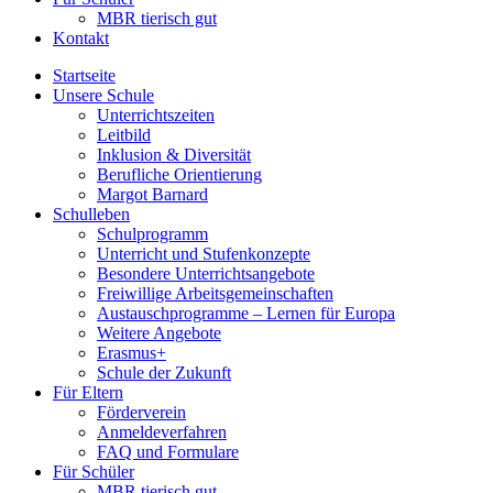
MBR tierisch gut
Kontakt
Startseite
Unsere Schule
Unterrichtszeiten
Leitbild
Inklusion & Diversität
Berufliche Orientierung
Margot Barnard
Schulleben
Schulprogramm
Unterricht und Stufenkonzepte
Besondere Unterrichtsangebote
Freiwillige Arbeitsgemeinschaften
Austauschprogramme – Lernen für Europa
Weitere Angebote
Erasmus+
Schule der Zukunft
Für Eltern
Förderverein
Anmeldeverfahren
FAQ und Formulare
Für Schüler
MBR tierisch gut