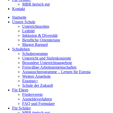
MBR tierisch gut
Kontakt
Startseite
Unsere Schule
Unterrichtszeiten
Leitbild
Inklusion & Diversität
Berufliche Orientierung
Margot Barnard
Schulleben
Schulprogramm
Unterricht und Stufenkonzepte
Besondere Unterrichtsangebote
Freiwillige Arbeitsgemeinschaften
Austauschprogramme – Lernen für Europa
Weitere Angebote
Erasmus+
Schule der Zukunft
Für Eltern
Förderverein
Anmeldeverfahren
FAQ und Formulare
Für Schüler
MBR tierisch gut