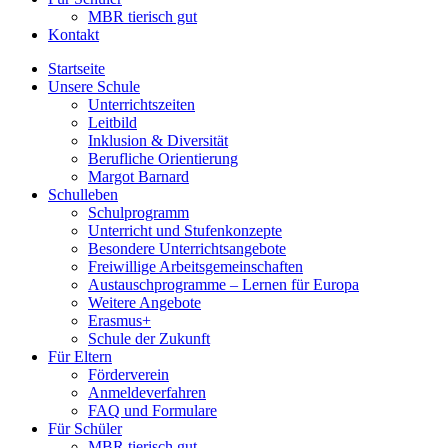
MBR tierisch gut
Kontakt
Startseite
Unsere Schule
Unterrichtszeiten
Leitbild
Inklusion & Diversität
Berufliche Orientierung
Margot Barnard
Schulleben
Schulprogramm
Unterricht und Stufenkonzepte
Besondere Unterrichtsangebote
Freiwillige Arbeitsgemeinschaften
Austauschprogramme – Lernen für Europa
Weitere Angebote
Erasmus+
Schule der Zukunft
Für Eltern
Förderverein
Anmeldeverfahren
FAQ und Formulare
Für Schüler
MBR tierisch gut