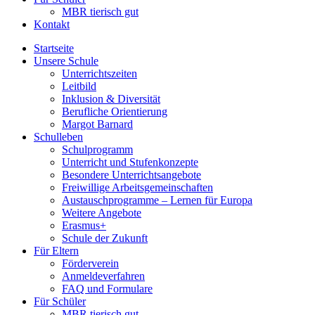
MBR tierisch gut
Kontakt
Startseite
Unsere Schule
Unterrichtszeiten
Leitbild
Inklusion & Diversität
Berufliche Orientierung
Margot Barnard
Schulleben
Schulprogramm
Unterricht und Stufenkonzepte
Besondere Unterrichtsangebote
Freiwillige Arbeitsgemeinschaften
Austauschprogramme – Lernen für Europa
Weitere Angebote
Erasmus+
Schule der Zukunft
Für Eltern
Förderverein
Anmeldeverfahren
FAQ und Formulare
Für Schüler
MBR tierisch gut