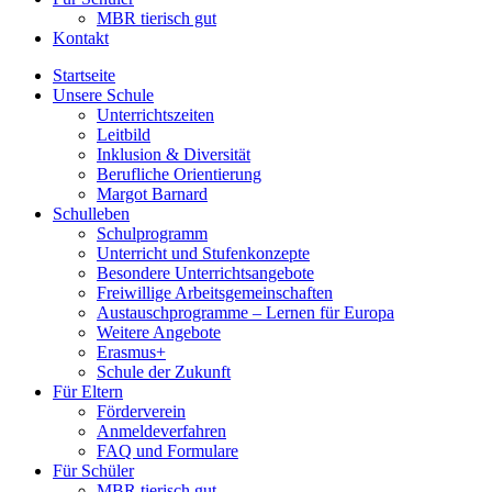
MBR tierisch gut
Kontakt
Startseite
Unsere Schule
Unterrichtszeiten
Leitbild
Inklusion & Diversität
Berufliche Orientierung
Margot Barnard
Schulleben
Schulprogramm
Unterricht und Stufenkonzepte
Besondere Unterrichtsangebote
Freiwillige Arbeitsgemeinschaften
Austauschprogramme – Lernen für Europa
Weitere Angebote
Erasmus+
Schule der Zukunft
Für Eltern
Förderverein
Anmeldeverfahren
FAQ und Formulare
Für Schüler
MBR tierisch gut