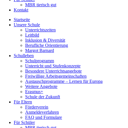
MBR tierisch gut
Kontakt
Startseite
Unsere Schule
Unterrichtszeiten
Leitbild
Inklusion & Diversität
Berufliche Orientierung
Margot Barnard
Schulleben
Schulprogramm
Unterricht und Stufenkonzepte
Besondere Unterrichtsangebote
Freiwillige Arbeitsgemeinschaften
Austauschprogramme – Lernen für Europa
Weitere Angebote
Erasmus+
Schule der Zukunft
Für Eltern
Förderverein
Anmeldeverfahren
FAQ und Formulare
Für Schüler
MBR tierisch gut