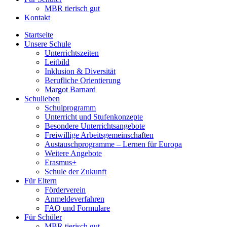
MBR tierisch gut
Kontakt
Startseite
Unsere Schule
Unterrichtszeiten
Leitbild
Inklusion & Diversität
Berufliche Orientierung
Margot Barnard
Schulleben
Schulprogramm
Unterricht und Stufenkonzepte
Besondere Unterrichtsangebote
Freiwillige Arbeitsgemeinschaften
Austauschprogramme – Lernen für Europa
Weitere Angebote
Erasmus+
Schule der Zukunft
Für Eltern
Förderverein
Anmeldeverfahren
FAQ und Formulare
Für Schüler
MBR tierisch gut