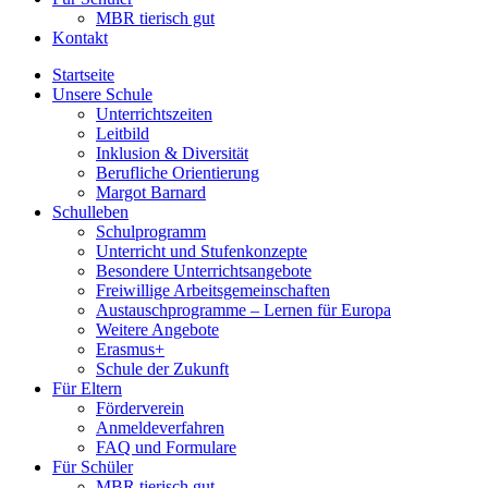
MBR tierisch gut
Kontakt
Startseite
Unsere Schule
Unterrichtszeiten
Leitbild
Inklusion & Diversität
Berufliche Orientierung
Margot Barnard
Schulleben
Schulprogramm
Unterricht und Stufenkonzepte
Besondere Unterrichtsangebote
Freiwillige Arbeitsgemeinschaften
Austauschprogramme – Lernen für Europa
Weitere Angebote
Erasmus+
Schule der Zukunft
Für Eltern
Förderverein
Anmeldeverfahren
FAQ und Formulare
Für Schüler
MBR tierisch gut