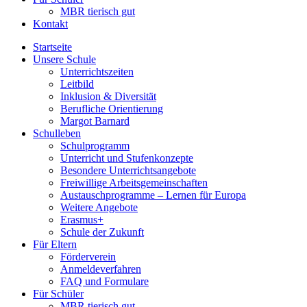
MBR tierisch gut
Kontakt
Startseite
Unsere Schule
Unterrichtszeiten
Leitbild
Inklusion & Diversität
Berufliche Orientierung
Margot Barnard
Schulleben
Schulprogramm
Unterricht und Stufenkonzepte
Besondere Unterrichtsangebote
Freiwillige Arbeitsgemeinschaften
Austauschprogramme – Lernen für Europa
Weitere Angebote
Erasmus+
Schule der Zukunft
Für Eltern
Förderverein
Anmeldeverfahren
FAQ und Formulare
Für Schüler
MBR tierisch gut