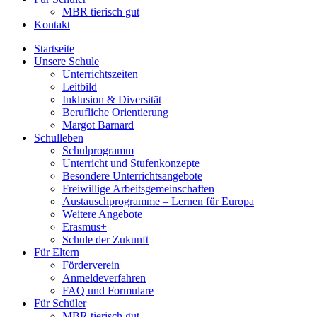
MBR tierisch gut
Kontakt
Startseite
Unsere Schule
Unterrichtszeiten
Leitbild
Inklusion & Diversität
Berufliche Orientierung
Margot Barnard
Schulleben
Schulprogramm
Unterricht und Stufenkonzepte
Besondere Unterrichtsangebote
Freiwillige Arbeitsgemeinschaften
Austauschprogramme – Lernen für Europa
Weitere Angebote
Erasmus+
Schule der Zukunft
Für Eltern
Förderverein
Anmeldeverfahren
FAQ und Formulare
Für Schüler
MBR tierisch gut